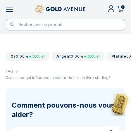
0
Or
0,00 €
(0,00 €)
Argent
0,00 €
(0,00 €)
Platine
0,
FAQ
Qu'est-ce qui influence la valeur de l'or en livre sterling?
Comment pouvons-nous vous
aider?