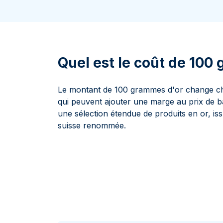
100 grammes
15 kg
Lunar
Maple Leaf
Monn
Mon
250 grammes
Maple Leaf
Panda
1 kg
Napoléon
Philharmonique
Panda
Quel est le coût de 100
Philharmonique
Souverain
Le montant de 100 grammes d'or change chaq
Vreneli
qui peuvent ajouter une marge au prix de
une sélection étendue de produits en or, i
suisse renommée.