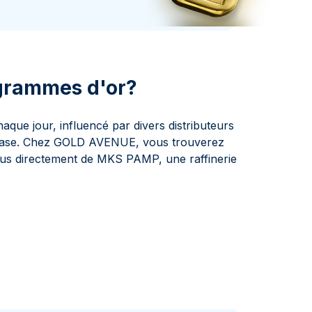
aie d'État italienne
naie d'État italienne
 grammes d'or?
ue jour, influencé par divers distributeurs
 base. Chez GOLD AVENUE, vous trouverez
ssus directement de MKS PAMP, une raffinerie