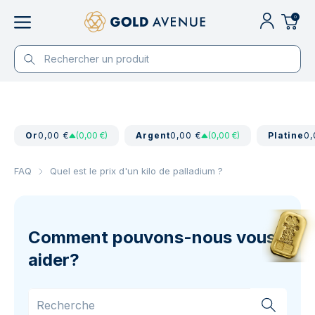
0
Or
0,00 €
(0,00 €)
Argent
0,00 €
(0,00 €)
Platine
0,
FAQ
Quel est le prix d'un kilo de palladium ?
Comment pouvons-nous vous
aider?