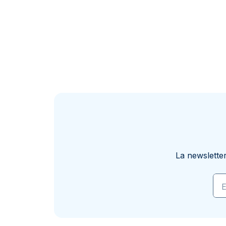
La newslette
E