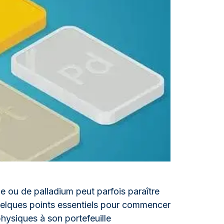
aie d'État italienne
naie d'État italienne
ne ou de palladium peut parfois paraître
e quelques points essentiels pour commencer
hysiques à son portefeuille