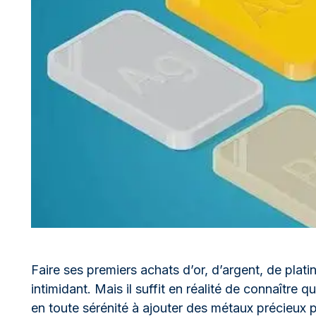
100 grammes
15 kg
Lunar
Maple Leaf
Monn
Mon
250 grammes
Maple Leaf
Panda
1 kg
Napoléon
Philharmonique
Panda
Philharmonique
Souverain
Vreneli
Faire ses premiers achats d’or, d’argent, de plati
intimidant. Mais il suffit en réalité de connaîtr
en toute sérénité à ajouter des métaux précieux p