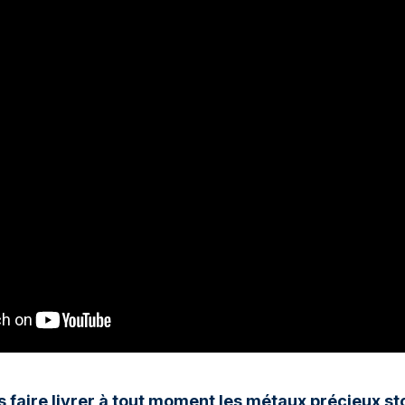
100 grammes
15 kg
Lunar
Maple Leaf
Monn
Mon
250 grammes
Maple Leaf
Panda
1 kg
Napoléon
Philharmonique
Panda
Philharmonique
Souverain
Vreneli
 faire livrer à tout moment les métaux précieux s