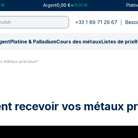
Argent
0,00 €
Platin
 €)
(0,00 €)
+33 1 89 71 29 67
Besoi
gent
Platine & Palladium
Cours des métaux
Listes de prix
R
ar type
par type
atine
Cours en CHF
Palladium
Achat par poids
Achat par poids
Cours en USD
Achat par collection
Achat par collection
Achat par poids
Cours en GB
Achat p
Ach
Ac
s métaux précieux?
sans TVA
 lingots d'or
gots de platine
Cours de l’or (₣)
Lingots de palladium
0,5 gramme
1 once
Cours de l’or ($)
American Eagle
American Eagle
1 gramme
Cours de l’or 
Argor-
PAM
PA
 lingots d'argent
les pièces d’or
ces de platine
Cours de l’argent (₣)
PAMP Suisse
1 gramme
100 grammes
Cours de l’argent ($)
Arche de Noé
Arche de Noé
1/10 once
Cours de l’arg
Britann
Her
Mo
es pièces d’argent
atiques
MP Suisse
Cours du platine (₣)
Voir tout
1/10 once
250 grammes
Cours du platine ($)
Britannia
Britannia
5 grammes
Cours du plat
Lady F
Arg
Mo
 & Collections
 & Collections
r tout
Cours du palladium (₣)
5 grammes
10 onces
Cours du palladium ($)
Buffalo américain
Kangourou
1 once
Cours du pall
Maple 
Pert
He
t recevoir vos métaux pr
 Monster Boxes
& Monster Boxes
10 grammes
500 grammes
Kangourou
Kookaburra
100 grammes
Monn
Mo
n Aléatoire
on Aléatoire
20 grammes
1 kg
Krugerrand
Krugerrand
Mon
Ar
gradées
gradées
1 once
100 onces
Lady Fortuna
Lady Fortuna
Monn
Per
 produits argent
s les produits or
50 grammes
5 kg
Louis d'Or
Lunar
Swis
Sw