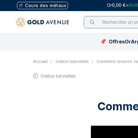
Or
0,00 €
Cours des métaux
(0,00
Offres
Or
Ar
Liste de prix de
Application
Sélection
Sélection
Cours en EUR
Sélection
Achat p
Achat 
Pl
Accueil
Vidéos tutorielles
Comment recevoir vo
l'or
Mobile
Offres
Offres
Cours de l’or (€)
Bestsellers
Argent 
Tous les
Lin
Liste de prix de
Assistant
Vidéos tutorielles
Bestsellers
Bestsellers
Cours de l’argent (€)
Tous les
Toutes 
Piè
l'argent
d'investissement
Éditions Limitées
Éditions Limitées
Cours du platine (€)
Toutes l
Numism
PA
Liste de prix du
Blog
platine
Guides
Nouveautés
Nouveautés
Cours du palladium (€)
Cadeaux
Cadeaux
Voi
Liste de prix du
Tutoriels vidéo
Commen
Argent sans TVA
Tubes &
Tubes 
palladium
Pourquoi nous
Sélectio
Sélecti
faire confiance
Pièces 
Pièces 
FAQ
Argent sans
Tous les
Voir tou