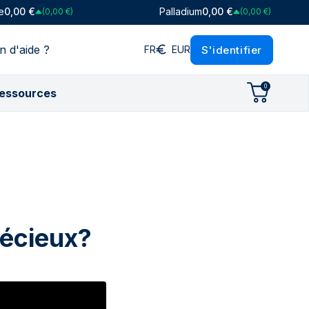
e
0,00 €
Palladium
0,00 €
(0,00 €)
(0,00 €)
n d'aide ?
S'identifier
FR
EUR
0
essources
P
ar collection
at par marque
hat par marque
Ratios
(£)
Heraeus
P Suisse
MP Suisse
Ratio or/argent
ent (£)
ia
aeus
nnaie Royale Canadienne
ine (£)
ortuna
or-Heraeus
nnaie Royale Britannique
adium (£)
Leaf
h Mint
raeus
écieux?
aie Royale Britannique
nnaie autrichienne
naie Royale Canadienne
gor-Heraeus
aie de Paris
th Mint
smint
issmint