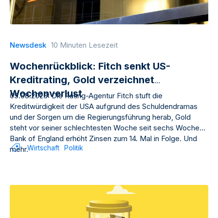
Newsdesk
10 Minuten Lesezeit
Wochenrückblick: Fitch senkt US-
Kreditrating, Gold verzeichnet
Wochenverlust
05.08.2023: Die Rating-Agentur Fitch stuft die
Kreditwürdigkeit der USA aufgrund des Schuldendramas
und der Sorgen um die Regierungsführung herab, Gold
steht vor seiner schlechtesten Woche seit sechs Wochen,
Bank of England erhöht Zinsen zum 14. Mal in Folge. Und
Wirtschaft
Politik
mehr.