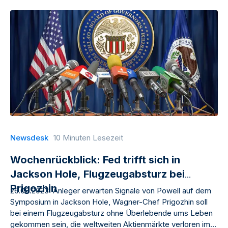
Newsdesk
10 Minuten Lesezeit
Wochenrückblick: Fed trifft sich in
Jackson Hole, Flugzeugabsturz bei
Prigozhin
26.08.2023: Anleger erwarten Signale von Powell auf dem
Symposium in Jackson Hole, Wagner-Chef Prigozhin soll
bei einem Flugzeugabsturz ohne Überlebende ums Leben
gekommen sein, die weltweiten Aktienmärkte verloren im