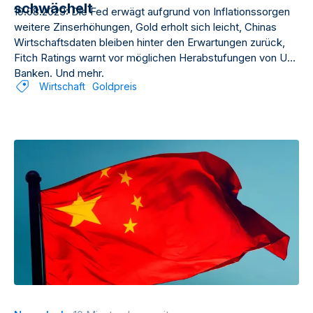
schwächelt
19.08.2023: Die Fed erwägt aufgrund von Inflationssorgen
weitere Zinserhöhungen, Gold erholt sich leicht, Chinas
Wirtschaftsdaten bleiben hinter den Erwartungen zurück,
Fitch Ratings warnt vor möglichen Herabstufungen von US-
Banken. Und mehr.
Wirtschaft
Goldpreis