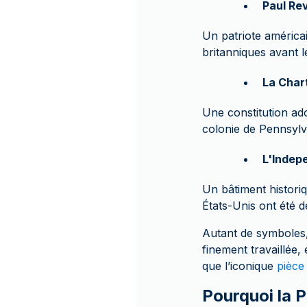
Paul Re
Un patriote américai
britanniques avant l
La Chart
Une constitution ad
colonie de Pennsylv
L'Indep
Un bâtiment historiq
États-Unis ont été d
Autant de symboles, 
finement travaillée,
que l’iconique
pièce
Pourquoi la P