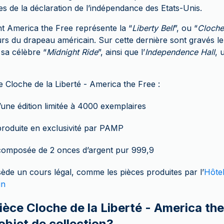
s de la déclaration de l’indépendance des Etats-Unis.
nt America the Free représente la “
Liberty Bell
”, ou “
Cloche
rs du drapeau américain. Sur cette dernière sont gravés le 
 sa célèbre “
Midnight Ride
”, ainsi que l’
Independence Hall
, 
 Cloche de la Liberté - America the Free :
 d’une édition limitée à 4000 exemplaires
 produite en exclusivité par PAMP
 composée de 2 onces d’argent pur 999,9
sède un cours légal, comme les pièces produites par l’
Hôte
in
ièce Cloche de la Liberté - America the
objet de collection?