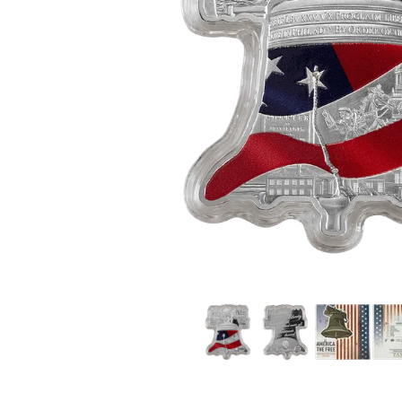
TVA
Parrainez vos
amis