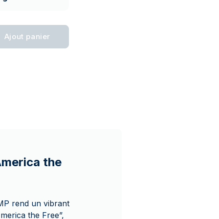
Ajout panier
America the
AMP rend un vibrant
America the Free”,