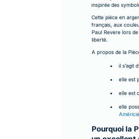
inspirée des symbole
Cette pièce en arge
français, aux couleu
Paul Revere lors de
liberté.
A propos de la Pièce
il s’agit
elle est
elle est
elle pos
América
Pourquoi la P
un excellent 