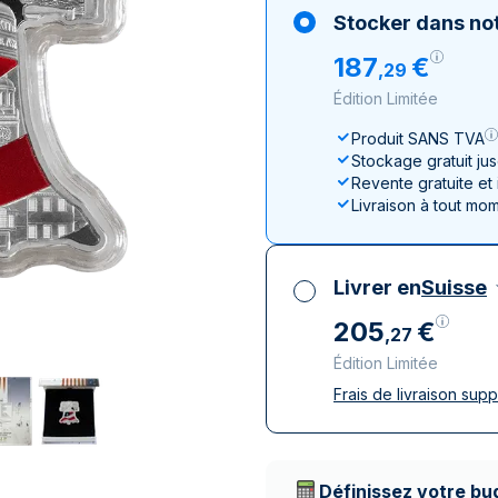
100 grammes
15 kg
Lunar
Maple Leaf
Monn
Mon
Stocker dans not
250 grammes
Maple Leaf
Panda
187
€
,
29
1 kg
Napoléon
Philharmonique
Édition Limitée
Panda
Philharmonique
Produit SANS TVA
Stockage gratuit ju
Souverain
Revente gratuite et
Vreneli
Livraison à tout mo
Livrer en
Suisse
205
€
,
27
Édition Limitée
Frais de livraison sup
Toutes taxes compr
Livraison assurée et
Prestataires de livr
Définissez votre bu