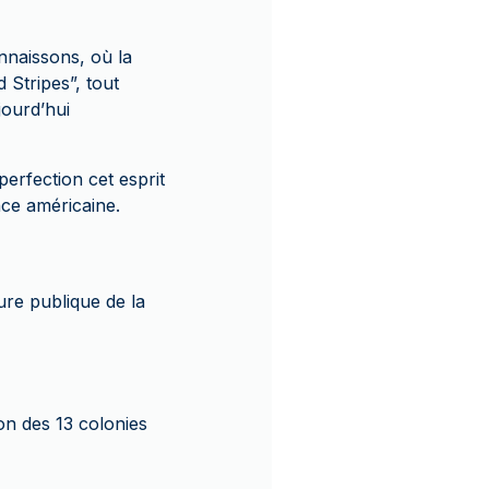
nnaissons, où la
d Stripes”, tout
jourd’hui
perfection cet esprit
nce américaine.
ture publique de la
ion des 13 colonies