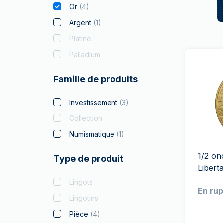
Or
(
4
)
Argent
(
1
)
Platine
Palladium
Famille de produits
Investissement
(
3
)
Collection
Numismatique
(
1
)
1/2 on
Type de produit
Libert
Lingots
En rup
Lingotins
Pièce
(
4
)