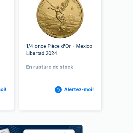
aie d'État italienne
naie d'État italienne
1/4 once Pièce d'Or - Mexico
Libertad 2024
En rupture de stock
oi!
Alertez-moi!