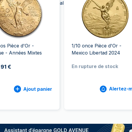
 du Mexique est le principal client de la Monnaie.
100 grammes
15 kg
Lunar
Maple Leaf
Monn
Mon
250 grammes
Maple Leaf
Panda
1 kg
Napoléon
Philharmonique
Panda
Philharmonique
os Pièce d'Or -
1/10 once Pièce d'Or -
Souverain
e - Années Mixtes
Mexico Libertad 2024
Vreneli
En rupture de stock
,91 €
Alertez-m
Ajout panier