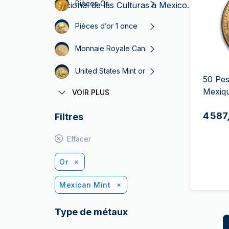
TVA
Pièces Or
Nacional de las Culturas à Mexico. La Banque
Parrainez vos
Pièces d’or 1 once
amis
Monnaie Royale Canadienne
United States Mint or
50 Pes
Mexiqu
VOIR PLUS
Pièces d’Or Philharmonique
4 587
Filtres
Monnaie de Paris
Effacer
Or
Mexican Mint
Type de métaux