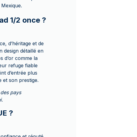
u Mexique.
ad 1/2 once ?
e, d’héritage et de
n design détaillé en
ces d’or comme la
eur refuge fiable
int d’entrée plus
 et son prestige.
 des pays
i.
UE ?
onfiance et réputé.