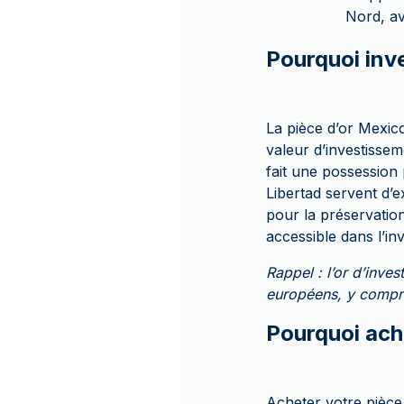
Nord, av
Pourquoi inve
La pièce d’or Mexico
valeur d’investisseme
fait une possession 
Libertad servent d’e
pour la préservation
accessible dans l’i
Rappel : l’or d’inv
européens, y compris
Pourquoi ach
Acheter votre pièce