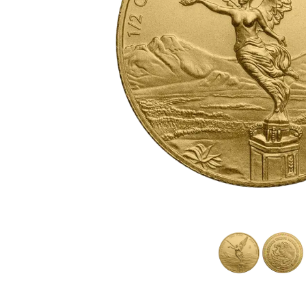
TVA
Parrainez vos
amis