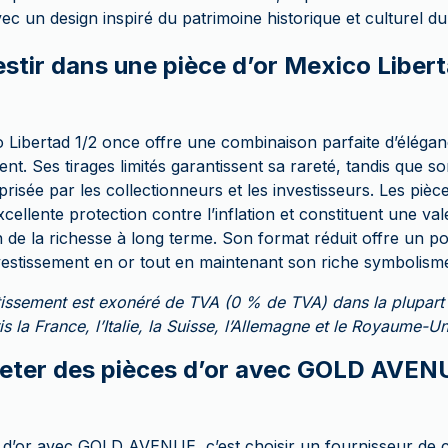
ec un design inspiré du patrimoine historique et culturel d
stir dans une pièce d’or Mexico Libert
 Libertad 1/2 once offre une combinaison parfaite d’éléganc
nt. Ses tirages limités garantissent sa rareté, tandis que so
prisée par les collectionneurs et les investisseurs. Les piè
xcellente protection contre l’inflation et constituent une val
 de la richesse à long terme. Son format réduit offre un po
nvestissement en or tout en maintenant son riche symbolisme
estissement est exonéré de TVA (0 % de TVA) dans la plupart
 la France, l’Italie, la Suisse, l’Allemagne et le Royaume-Un
eter des pièces d’or avec GOLD AVEN
 d’or avec GOLD AVENUE, c’est choisir un fournisseur de c