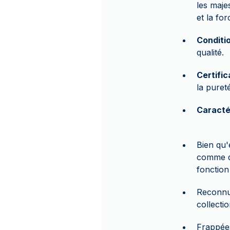
les maje
et la for
Conditi
qualité.
Certific
la pureté
Caracté
Bien qu'
comme de
fonction
Reconnue
collecti
Frappée