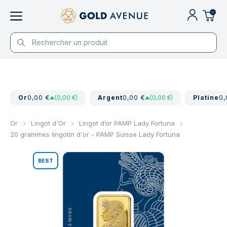
0
Or
0,00 €
(0,00 €)
Argent
0,00 €
(0,00 €)
Platine
0,
Or
Lingot d'Or
Lingot d’or PAMP Lady Fortuna
20 grammes lingotin d'or - PAMP Suisse Lady Fortuna
BEST