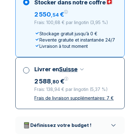
Stocker dans notre coffre
2
550
€
,
54
Frais: 100,68 € par lingotin
(
3,95 %
)
Stockage gratuit jusqu’à 0 €
Revente gratuite et instantanée 24/7
Livraison à tout moment
Livrer en
Suisse
2
588
€
,
80
Frais: 138,94 € par lingotin
(
5,37 %
)
Frais de livraison supplémentaires:
7
€
Toutes taxes comprises
Livraison assurée et discrète
Prestataires de livraison réputés
Définissez votre budget !