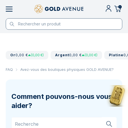
0
Or
0,00 €
(0,00 €)
Argent
0,00 €
(0,00 €)
Platine
0,
FAQ
Avez-vous des boutiques physiques GOLD AVENUE?
Comment pouvons-nous vous
aider?