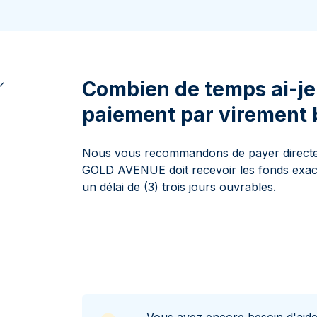
100 grammes
15 kg
Lunar
Maple Leaf
Monn
Mon
250 grammes
Maple Leaf
Panda
1 kg
Napoléon
Philharmonique
Panda
Combien de temps ai-je
Philharmonique
paiement par virement 
Souverain
Vreneli
Nous vous recommandons de payer directe
GOLD AVENUE doit recevoir les fonds exacts
un délai de (3) trois jours ouvrables.