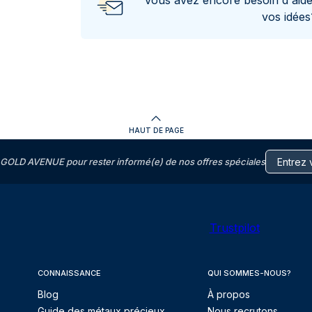
Vous avez encore besoin d'aid
vos idée
HAUT DE PAGE
GOLD AVENUE pour rester informé(e) de nos offres spéciales
Trustpilot
CONNAISSANCE
QUI SOMMES-NOUS?
Blog
À propos
Guide des métaux précieux
Nous recrutons