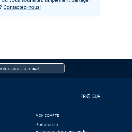
e ou vous souhaitez simplement partager
s?
Contactez-nous!
FR
EUR
MON COMPTE
Portefeuille
Historique des commandes