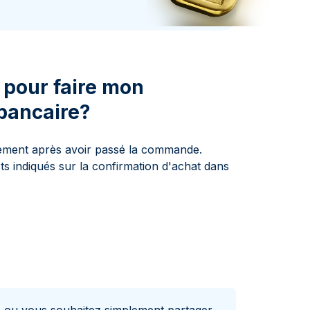
aie d'État italienne
naie d'État italienne
 pour faire mon
bancaire?
ment après avoir passé la commande.
 indiqués sur la confirmation d'achat dans