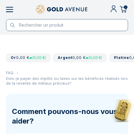
0
Or
0,00 €
(0,00 €)
Argent
0,00 €
(0,00 €)
Platine
0,
FAQ
Dois-je payer des impôts ou taxes sur les bénéfices réalisés lors
de la revente de métaux précieux?
Comment pouvons-nous vous
aider?