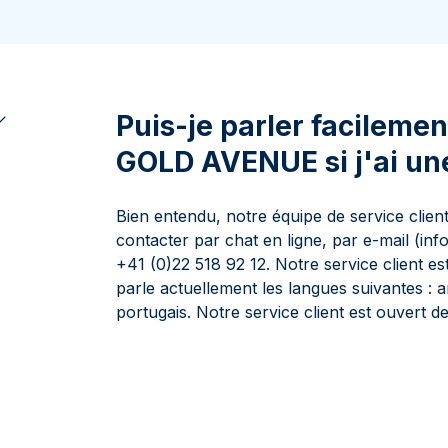
100 grammes
15 kg
Lunar
Maple Leaf
Monn
Mon
250 grammes
Maple Leaf
Panda
1 kg
Napoléon
Philharmonique
Panda
Puis-je parler facileme
Philharmonique
GOLD AVENUE si j'ai un
Souverain
Vreneli
Bien entendu, notre équipe de service clien
contacter par chat en ligne, par e-mail (i
+41 (0)22 518 92 12. Notre service client es
parle actuellement les langues suivantes : an
portugais. Notre service client est ouvert 