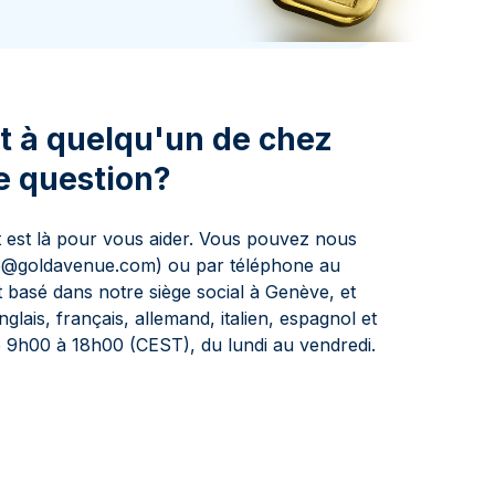
aie d'État italienne
naie d'État italienne
nt à quelqu'un de chez
e question?
t est là pour vous aider. Vous pouvez nous
nfo@goldavenue.com) ou par téléphone au
t basé dans notre siège social à Genève, et
glais, français, allemand, italien, espagnol et
de 9h00 à 18h00 (CEST), du lundi au vendredi.