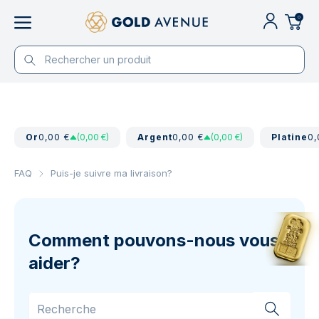
0
Or
0,00 €
(0,00 €)
Argent
0,00 €
(0,00 €)
Platine
0,
FAQ
Puis-je suivre ma livraison?
Comment pouvons-nous vous
aider?