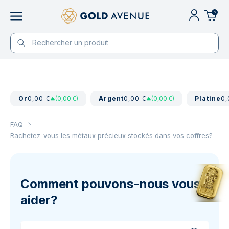
0
Or
0,00 €
(0,00 €)
Argent
0,00 €
(0,00 €)
Platine
0,
FAQ
Rachetez-vous les métaux précieux stockés dans vos coffres?
Comment pouvons-nous vous
aider?