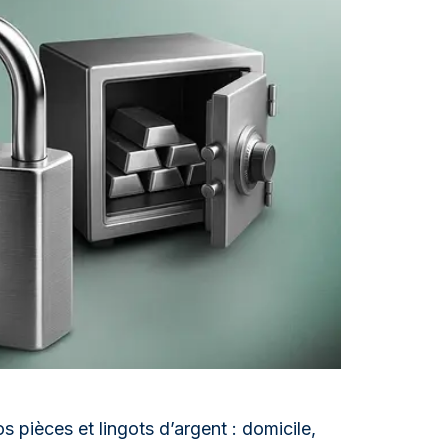
aie d'État italienne
naie d'État italienne
 pièces et lingots d’argent : domicile,