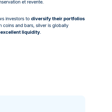
nservation et revente.
ows investors to
diversify their portfolios
h coins and bars, silver is globally
h
excellent liquidity
.