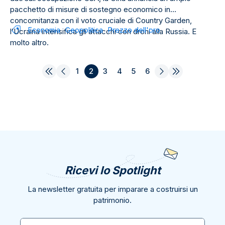
pacchetto di misure di sostegno economico in
concomitanza con il voto cruciale di Country Garden,
Economia
Geopolitica
Prezzo dell'oro
l’Ucraina intensifica gli attacchi con droni alla Russia. E
molto altro.
1
2
3
4
5
6
Ricevi lo Spotlight
La newsletter gratuita per imparare a costruirsi un
patrimonio.