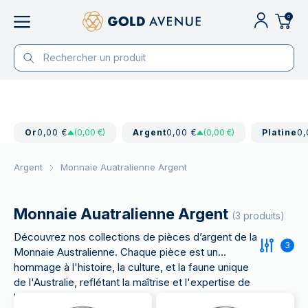
0
Or
0,00 €
(0,00 €)
Argent
0,00 €
(0,00 €)
Platine
0,
Argent
Monnaie Auatralienne Argent
Monnaie Auatralienne Argent
(3 produits)
Découvrez nos collections de pièces d’argent de la
3
Monnaie Australienne. Chaque pièce est un
hommage à l'histoire, la culture, et la faune unique
de l'Australie, reflétant la maîtrise et l'expertise de
la Royal Australian Mint.