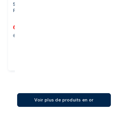
50 grammes Lingot d'Or -
1 once Lingotin d'Or -
PAMP Suisse
Heraeus
6 091,33 €
3 834,77 €
6 124,64 €
Ajout panier
Ajout panier
Voir plus de produits en or