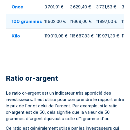
Once
3 701,91 €
3 629,40 €
3 731,53 €
3 69
100 grammes
11 902,00 €
11 669,00 €
11 997,00 €
11 8
Kilo
119 019,08 €
116 687,83 €
119 971,39 €
118 
Ratio or-argent
Le ratio or-argent est un indicateur très apprécié des
investisseurs. Il est utilisé pour comprendre le rapport entre
le prix de l'or et celui de l'argent. Par exemple, si le ratio
or-argent est de 50, cela signifie que la valeur de 50
grammes d'argent équivaut à celle d'1 gramme d'or.
Ce ratio est généralement utilisé par les investisseurs qui