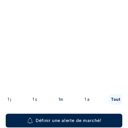
1 j
1 s
1m
1 a
Tout
Définir une alerte de marché!