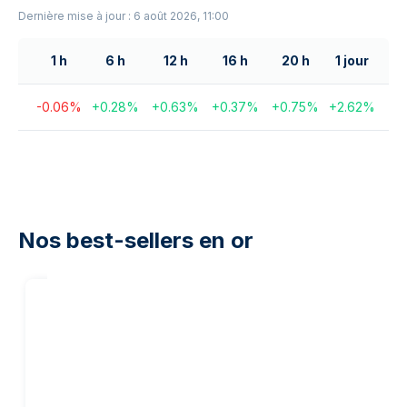
Dernière mise à jour : 6 août 2026, 11:00
1 h
6 h
12 h
16 h
20 h
1 jour
-0.06
%
+
0.28
%
+
0.63
%
+
0.37
%
+
0.75
%
+
2.62
%
Nos best-sellers en or
20
%
de notre
marge