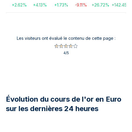
+
2.62
%
+
4.13
%
+
1.73
%
-9.11
%
+
26.72
%
+
142.45
%
Les visiteurs ont évalué le contenu de cette page :
4
/5
Évolution du cours de l'or en Euro
sur les dernières 24 heures