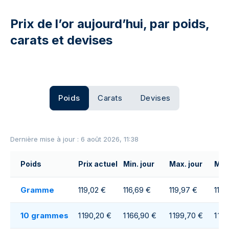
Prix de l’or aujourd’hui, par poids,
carats et devises
Poids
Carats
Devises
Dernière mise à jour : 6 août 2026, 11:38
Poids
Prix actuel
Min. jour
Max. jour
Moy
Gramme
119,02 €
116,69 €
119,97 €
118,
10 grammes
1 190,20 €
1 166,90 €
1 199,70 €
1 18