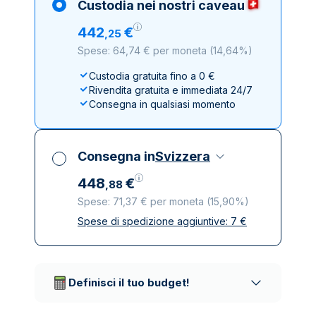
Custodia nei nostri caveau
442
€
,
25
Spese: 64,74 € per moneta
(
14,64%
)
Custodia gratuita fino a 0 €
Rivendita gratuita e immediata 24/7
Consegna in qualsiasi momento
Consegna in
Svizzera
448
€
,
88
Spese: 71,37 € per moneta
(
15,90%
)
Spese di spedizione aggiuntive:
7
€
Tutte le tasse incluse
Spedizione assicurata e discreta
Società di trasporto affidabili
Definisci il tuo budget!