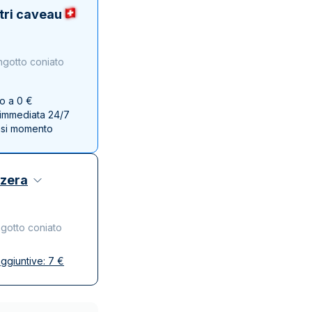
Zecca dello Stato italiano
tri caveau
ngotto coniato
no a 0 €
e immediata 24/7
asi momento
zzera
ngotto coniato
ggiuntive:
7
€
se
ta e discreta
affidabili