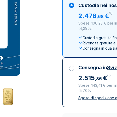
100 grammi
15 kg
Lady Fortuna
Lunar
Custodia nei nos
250 grammi
Luigi d’oro
Maple Leaf
2
.
478
€
,
68
1 kg
Lunar
Panda
Spese: 106,23 € per li
Maple Leaf
(
4,29%
)
Panda
Custodia gratuita fi
Sterlina Inglese
Rivendita gratuita 
Vreneli
Consegna in qualsi
Consegna in
Svi
2
.
515
€
,
86
Spese: 143,41 € per li
(
5,70%
)
Spese di spedizione a
Tutte le tasse inclu
Spedizione assicura
Società di trasporto 