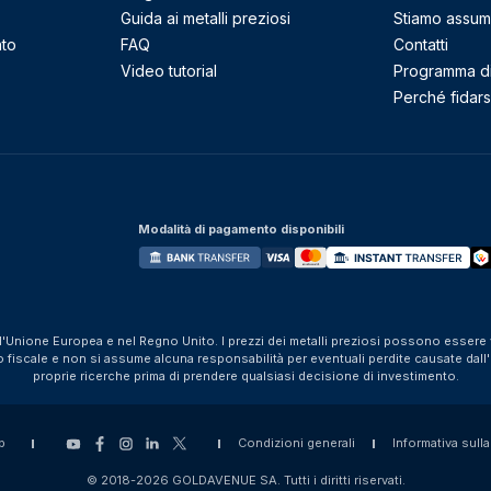
Guida ai metalli preziosi
Stiamo assu
nto
FAQ
Contatti
Video tutorial
Programma di 
Perché fidarsi
Modalità di pagamento disponibili
ll'Unione Europea e nel Regno Unito. I prezzi dei metalli preziosi possono essere v
iscale e non si assume alcuna responsabilità per eventuali perdite causate dall'util
proprie ricerche prima di prendere qualsiasi decisione di investimento.
p
Condizioni generali
Informativa sulla
© 2018-2026 GOLDAVENUE SA. Tutti i diritti riservati.