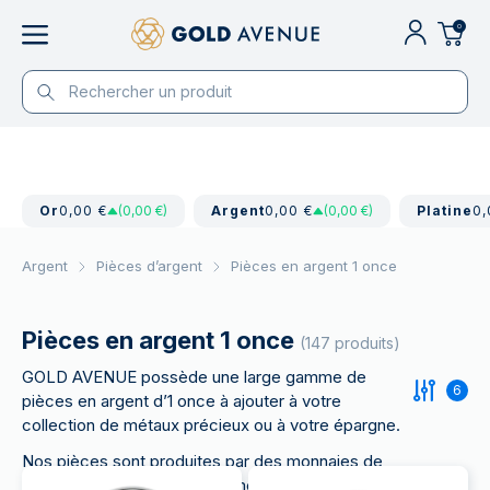
0
Or
0,00 €
(0,00 €)
Argent
0,00 €
(0,00 €)
Platine
0,
Argent
Pièces d’argent
Pièces en argent 1 once
Pièces en argent 1 once
(147 produits)
GOLD AVENUE possède une large gamme de
6
pièces en argent d’1 once à ajouter à votre
collection de métaux précieux ou à votre épargne.
Nos pièces sont produites par des monnaies de
renommée mondiale, notamment la British Royal