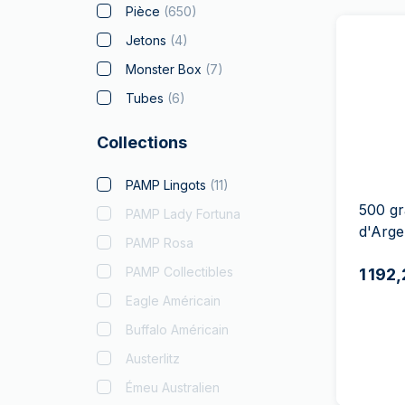
Pièce
(
650
)
Jetons
(
4
)
Monster Box
(
7
)
Tubes
(
6
)
Collections
PAMP Lingots
(
11
)
500 gr
PAMP Lady Fortuna
d'Arge
PAMP Rosa
PAMP Collectibles
1 192
Eagle Américain
Buffalo Américain
Austerlitz
Émeu Australien