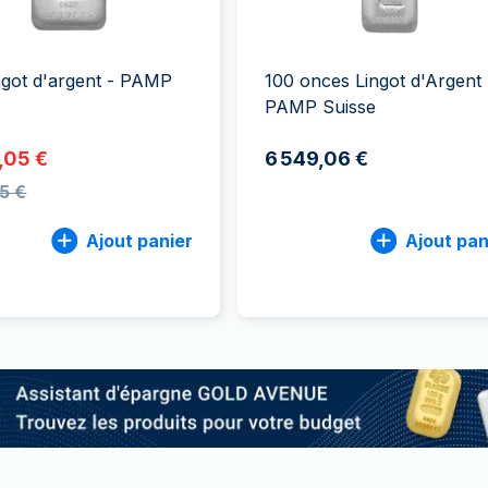
100 grammes
15 kg
Lunar
Maple Leaf
Monn
Mon
250 grammes
Maple Leaf
Panda
1 kg
Napoléon
Philharmonique
ingot d'argent - PAMP
100 onces Lingot d'Argent 
Panda
PAMP Suisse
Philharmonique
,05 €
6 549,06 €
Souverain
15 €
Vreneli
Ajout panier
Ajout pan