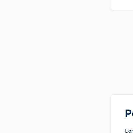
Royal Dutch Mint
The Royal Mint
Royal Mint of Belgium
Monnaie Royale Danoise
Monnaie Royale
d'Espagne
South African Mint
Swissmint
T&S
Umicore
(
1
)
US Mint
9Fine Mint
P
L’o