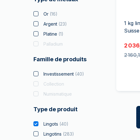
TVA
Parrainez vos
Or
(
16
)
amis
1 kg l
Argent
(
23
)
Suisse
Platine
(
1
)
Palladium
2 036
2 160,
Famille de produits
Investissement
(
40
)
Collection
Numismatique
Type de produit
Lingots
(
40
)
Lingotins
(
283
)