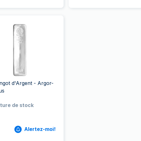
ingot d'Argent - Argor-
us
ture de stock
Alertez-moi!