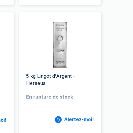
5 kg Lingot d'Argent -
Heraeus
En rupture de stock
Alertez-moi!
oi!