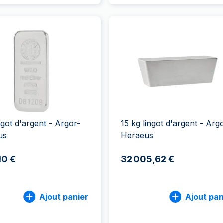
ingot d'argent - Argor-
15 kg lingot d'argent - Arg
us
Heraeus
10 €
32 005,62 €
Ajout panier
Ajout pan