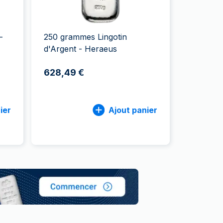
aie d'État italienne
naie d'État italienne
-
250 grammes Lingotin
d'Argent - Heraeus
628,49 €
ier
Ajout panier