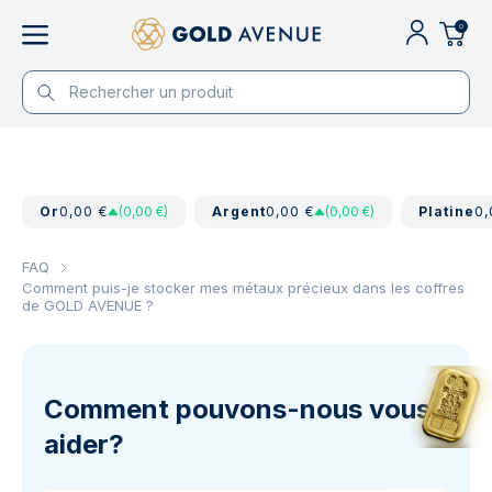
0
Or
0,00 €
(0,00 €)
Argent
0,00 €
(0,00 €)
Platine
0,
FAQ
Comment puis-je stocker mes métaux précieux dans les coffres
de GOLD AVENUE ?
Comment pouvons-nous vous
aider?