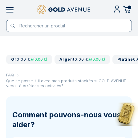
0
Or
0,00 €
(0,00 €)
Argent
0,00 €
(0,00 €)
Platine
0,
FAQ
Que se passe-t-il avec mes produits stockés si GOLD AVENUE
venait à arrêter ses activités?
Comment pouvons-nous vous
aider?