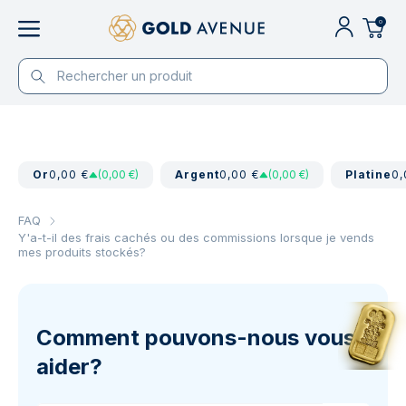
0
Or
0,00 €
(0,00 €)
Argent
0,00 €
(0,00 €)
Platine
0,
FAQ
Y'a-t-il des frais cachés ou des commissions lorsque je vends
mes produits stockés?
Comment pouvons-nous vous
aider?