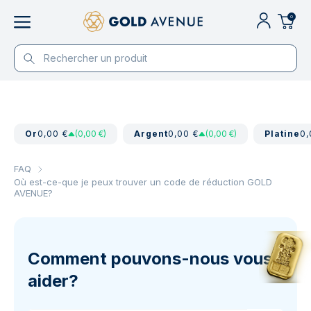
0
Or
0,00 €
(0,00 €)
Argent
0,00 €
(0,00 €)
Platine
0,
FAQ
Où est-ce-que je peux trouver un code de réduction GOLD
AVENUE?
Comment pouvons-nous vous
aider?