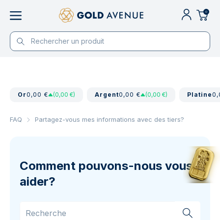
0
Or
0,00 €
(0,00 €)
Argent
0,00 €
(0,00 €)
Platine
0,
FAQ
Partagez-vous mes informations avec des tiers?
Comment pouvons-nous vous
aider?