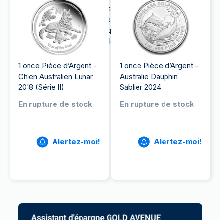
Cet article examine les avantages fiscaux, les
options de stockage sécurisé et la facilité de
revente de ces pièces, ainsi que des conseils
pratiques pour naviguer dans le marché de l'argent.
1 once Pièce d’Argent -
1 once Pièce d’Argent -
Chien Australien Lunar
Australie Dauphin
2018 (Série II)
Sablier 2024
En rupture de stock
En rupture de stock
Alertez-moi!
Alertez-moi!