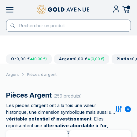
0
Or
0,00 €
(0,00 €)
Argent
0,00 €
(0,00 €)
Platine
0,
Argent
Pièces d’argent
Pièces Argent
(259 produits)
Les pièces d’argent ont à la fois une valeur
4
historique, une dimension symbolique mais aussi un
véritable potentiel d’investissement
. Elles
représentent une
alternative abordable à l’or
,
qui séduira autant les collectionneurs que les