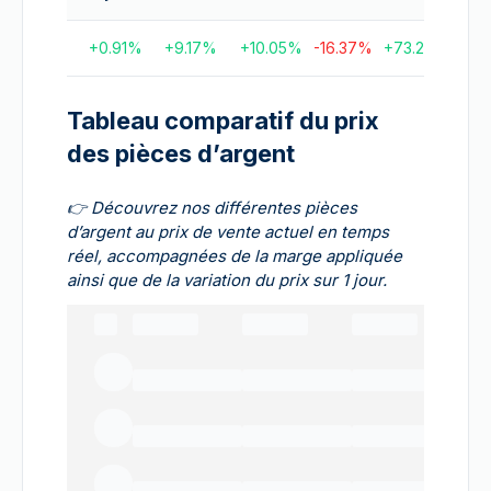
+
0.91
%
+
9.17
%
+
10.05
%
-16.37
%
+
73.25
%
+
172
Tableau comparatif du prix
des pièces d’argent
👉
Découvrez nos différentes pièces
d’argent au prix de vente actuel en temps
réel, accompagnées de la marge appliquée
ainsi que de la variation du prix sur 1 jour.