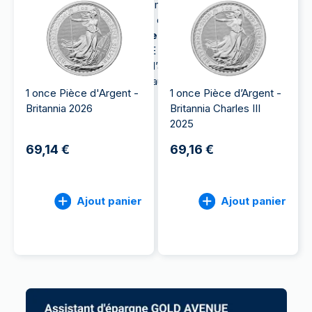
investisseurs. Provenant des monnaies les plus
réputées, les pièces d’argent d’investissement sont
un vrai
atout pour diversifier votre
portefeuille
. GOLD AVENUE offre un large choix
allant des meilleures pièces d’argent
d’investissement classiques aux éditions plus
1 once Pièce d'Argent -
1 once Pièce d’Argent -
spéciales.
Britannia 2026
Britannia Charles III
2025
69,14 €
69,16 €
Ajout panier
Ajout panier