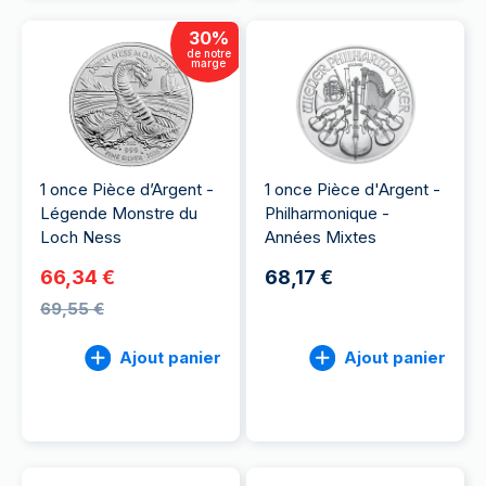
30
%
de notre
marge
1 once Pièce d’Argent -
1 once Pièce d'Argent -
Légende Monstre du
Philharmonique -
Loch Ness
Années Mixtes
66,34 €
68,17 €
69,55 €
Ajout panier
Ajout panier