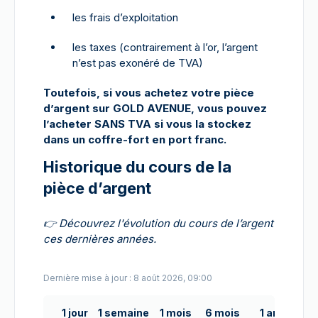
les frais d’exploitation
les taxes (contrairement à l’or, l’argent
n’est pas exonéré de TVA)
Toutefois, si vous achetez votre pièce
d’argent sur GOLD AVENUE, vous pouvez
l’acheter SANS TVA si vous la stockez
dans un coffre-fort en port franc.
Historique du cours de la
pièce d’argent
👉
Découvrez l'évolution du cours de l’argent
ces dernières années.
Dernière mise à jour : 8 août 2026, 09:00
1 jour
1 semaine
1 mois
6 mois
1 an
5 