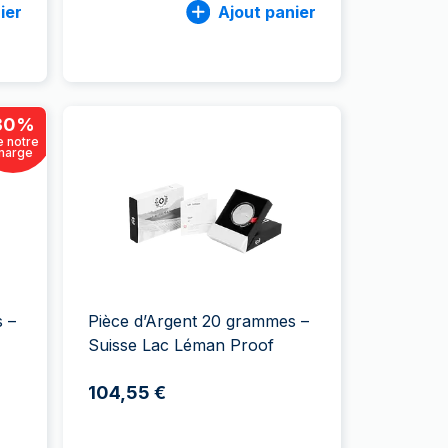
ier
Ajout panier
30
%
e notre
marge
 –
Pièce d’Argent 20 grammes –
Suisse Lac Léman Proof
104,55 €