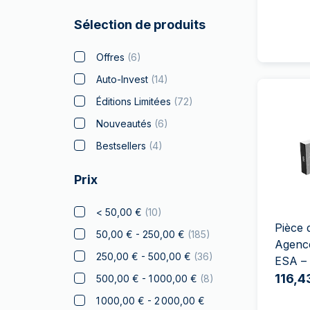
Batman
(
5
)
Sélection de produits
Big Five
(
4
)
Bitcoin
(
5
)
Offres
(
6
)
Black Flag
(
4
)
Auto-Invest
(
14
)
Britannia
(
13
)
Éditions Limitées
(
72
)
Coca Cola
(
2
)
Nouveautés
(
6
)
Collection Noël
(
8
)
Bestsellers
(
4
)
Crypto
Prix
Lion Tchèque
(
8
)
Disney
(
7
)
< 50,00 €
(
10
)
Pièce 
Diwali
50,00 € - 250,00 €
(
185
)
Agenc
Drachmai
250,00 € - 500,00 €
(
36
)
ESA – 
Dragon
(
2
)
116,4
500,00 € - 1 000,00 €
(
8
)
Elephant
(
2
)
1 000,00 € - 2 000,00 €