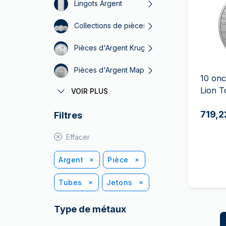
TVA
Lingots Argent
Parrainez vos
Collections de pièces d’argent
amis
Pièces d'Argent Krugerrand
Pièces d'Argent Maple Leaf
10 onc
Lion 
VOIR PLUS
Pièces d’argent 999.0
719,2
Filtres
PAMP Suisse Argent
Pièces d’argent sans TVA
Effacer
Argent
Pièce
Tubes
Jetons
Type de métaux