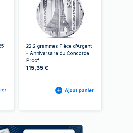
aie d'État italienne
naie d'État italienne
25
22,2 grammes Pièce d’Argent
- Anniversaire du Concorde
Proof
115,35 €
ier
Ajout panier