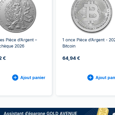
100 grammes
15 kg
Lunar
Maple Leaf
Monn
Mon
250 grammes
Maple Leaf
Panda
1 kg
Napoléon
Philharmonique
Panda
Philharmonique
es Pièce d’Argent –
1 once Pièce d’Argent - 20
Souverain
Tchèque 2026
Bitcoin
Vreneli
2 €
64,94 €
Ajout panier
Ajout pan