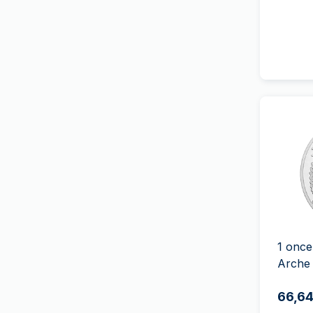
Le Génie Français
(
1
)
Gold Avenue
(
2
)
Le Lion at l'Aigle
(
2
)
Monnaie Grecque
Unesco
(
3
)
Heimerle+Meule
Vreneli
Heraeus
Zodiaque
Monnaie d'État italienne
Sélection Britannique
(
14
)
(
2
)
Héritage americain
MDM
(
1
)
Wonders of Australia
(
1
)
Mexican Mint
(
1
)
Pack investisseur
Monnaie de Paris
(
10
)
PAMP Suisse
(
16
)
Perth Mint
(
49
)
1 once
Monnaie de Pressburg
(
11
)
Arche
Producteur aléatoire
(
3
)
66,64
Royal Australian Mint
(
3
)