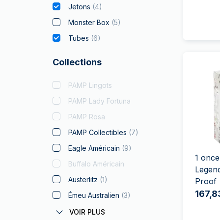
Jetons
(
4
)
Monster Box
(
5
)
Tubes
(
6
)
Collections
PAMP Lingots
PAMP Lady Fortuna
PAMP Rosa
PAMP Collectibles
(
7
)
Eagle Américain
(
9
)
1 once
Buffalo Américain
Legend
Austerlitz
(
1
)
Proof
167,8
Émeu Australien
(
3
)
Coronas Autrichiens
VOIR PLUS