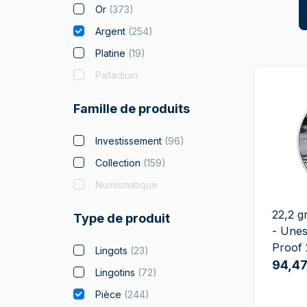
Or
(
373
)
Argent
(
254
)
Platine
(
19
)
Palladium
Famille de produits
Investissement
(
96
)
Collection
(
159
)
Numismatique
22,2 g
Type de produit
- Unes
Proof
Lingots
(
23
)
94,47
Lingotins
(
72
)
Pièce
(
244
)