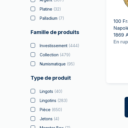
TVA
Parrainez vos
Platine
(
32
)
amis
Palladium
(
7
)
100 Fr
Napolé
Famille de produits
1869 
En rup
Investissement
(
444
)
Collection
(
479
)
Numismatique
(
95
)
Type de produit
Lingots
(
40
)
Lingotins
(
283
)
Pièce
(
650
)
Jetons
(
4
)
Monster Box
(
7
)