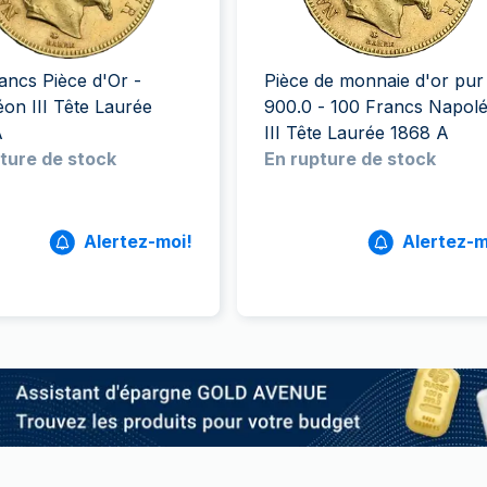
100 grammes
15 kg
Lunar
Maple Leaf
Monn
Mon
250 grammes
Maple Leaf
Panda
1 kg
Napoléon
Philharmonique
ancs Pièce d'Or -
Pièce de monnaie d'or pur
Panda
on III Tête Laurée
900.0 - 100 Francs Napol
A
III Tête Laurée 1868 A
Philharmonique
ture de stock
En rupture de stock
Souverain
Vreneli
Alertez-moi!
Alertez-m