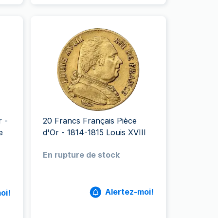
 -
20 Francs Français Pièce
e
d'Or - 1814-1815 Louis XVIII
En rupture de stock
Alertez-moi!
oi!