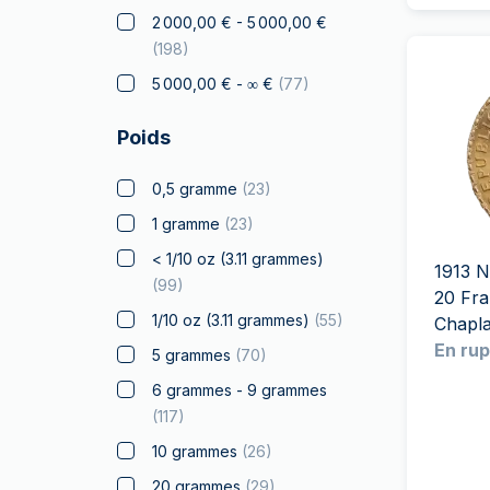
2 000,00 € - 5 000,00 €
Cadeaux & Collections
(
51
)
(
198
)
Or à Offrir
(
14
)
5 000,00 € - ∞ €
(
77
)
Pièces Gradées
(
11
)
Poids
Kangourou
(
26
)
Koala
(
5
)
0,5 gramme
(
23
)
Kookaburra
(
8
)
1 gramme
(
23
)
Krugerrand
(
42
)
< 1/10 oz (3.11 grammes)
1913 N
Monuments du monde
(
13
)
(
99
)
20 Fra
Produits sous Licence
(
23
)
1/10 oz (3.11 grammes)
(
55
)
Chapla
En rup
Louis d'or
(
4
)
5 grammes
(
70
)
Lunar
(
100
)
6 grammes - 9 grammes
(
117
)
Croix de Malte
(
4
)
10 grammes
(
26
)
Maple Leaf
(
43
)
20 grammes
(
29
)
Mexico Libertad