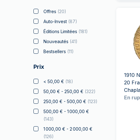
Bitcoin
(
7
)
Offres
(
20
)
Black Flag
(
4
)
Auto-Invest
(
87
)
Britannia
(
38
)
Éditions Limitées
(
181
)
Coca Cola
(
2
)
Nouveautés
(
41
)
Collection Noël
(
12
)
Bestsellers
(
11
)
Crypto
(
1
)
Prix
Lion Tchèque
(
15
)
1910 N
Disney
(
11
)
< 50,00 €
(
18
)
20 Fra
Chapla
Diwali
(
7
)
50,00 € - 250,00 €
(
322
)
En rup
Drachmai
(
2
)
250,00 € - 500,00 €
(
123
)
Dragon
(
6
)
500,00 € - 1 000,00 €
(
143
)
Elephant
(
8
)
1 000,00 € - 2 000,00 €
Faucon
(
1
)
(
126
)
Franc a Cheval
(
6
)