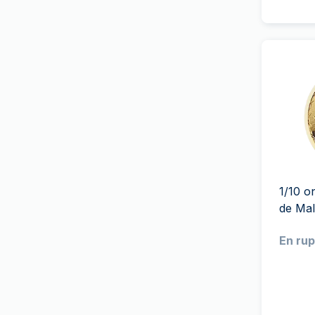
Royal Australian Mint
(
11
)
Royal Canadian Mint
(
54
)
Royal Dutch Mint
(
4
)
The Royal Mint
(
64
)
Royal Mint of Belgium
(
1
)
Monnaie Royale Danoise
(
1
)
Monnaie Royale
d'Espagne
(
9
)
1/10 o
South African Mint
(
53
)
de Mal
Swissmint
(
49
)
En rup
T&S
(
24
)
Umicore
(
4
)
US Mint
(
45
)
9Fine Mint
(
40
)