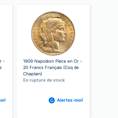
r -
1909 Napoléon Pièce en Or -
e
20 Francs Français (Coq de
Chaplain)
En rupture de stock
oi!
Alertez-moi!