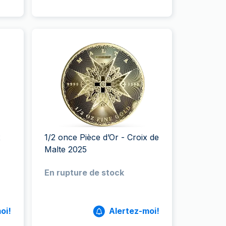
x
1/2 once Pièce d’Or - Croix de
Malte 2025
En rupture de stock
oi!
Alertez-moi!