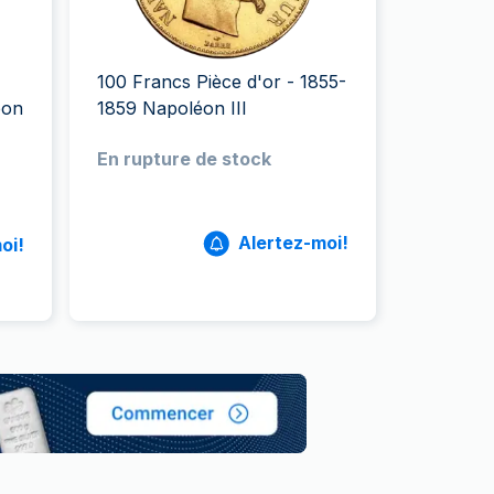
aie d'État italienne
naie d'État italienne
100 Francs Pièce d'or - 1855-
éon
1859 Napoléon III
En rupture de stock
Alertez-moi!
oi!