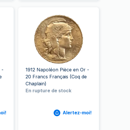
 -
1912 Napoléon Pièce en Or -
e
20 Francs Français (Coq de
Chaplain)
En rupture de stock
oi!
Alertez-moi!