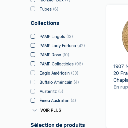
Tubes
(
6
)
Collections
PAMP Lingots
(
13
)
PAMP Lady Fortuna
(
42
)
PAMP Rosa
(
10
)
PAMP Collectibles
(
96
)
1907 N
20 Fra
Eagle Américain
(
33
)
Chapla
Buffalo Américain
(
4
)
En rup
Austerlitz
(
5
)
Émeu Australien
(
4
)
Coronas Autrichiens
(
1
)
VOIR PLUS
Batman
(
5
)
Sélection de produits
Big Five
(
8
)