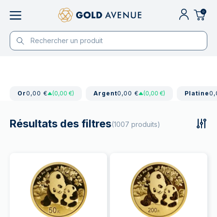
0
Or
0,00 €
(0,00 €)
Argent
0,00 €
(0,00 €)
Platine
0,
Résultats des filtres
(1007 produits)