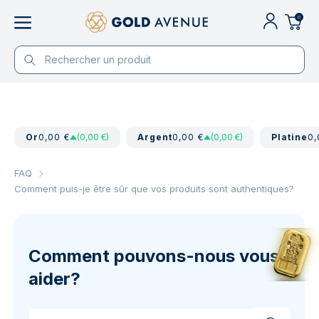
0
Or
0,00 €
(0,00 €)
Argent
0,00 €
(0,00 €)
Platine
0,
FAQ
Comment puis-je être sûr que vos produits sont authentiques?
Comment pouvons-nous vous
aider?