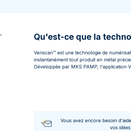
100 grammes
15 kg
Lunar
Maple Leaf
Monn
Mon
250 grammes
Maple Leaf
Panda
1 kg
Napoléon
Philharmonique
Panda
Qu'est-ce que la techn
Philharmonique
Souverain
Veriscan™ est une technologie de numérisat
Vreneli
instantanément tout produit en métal pré
Développée par MKS PAMP, l'application Ver
Vous avez encore besoin d'aid
vos idée