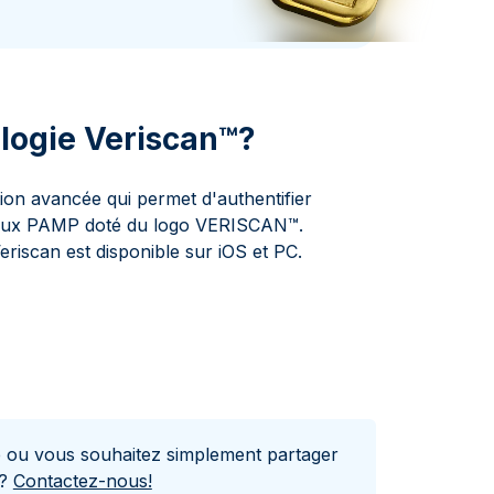
aie d'État italienne
naie d'État italienne
ologie Veriscan™?
ion avancée qui permet d'authentifier
cieux PAMP doté du logo VERISCAN™.
iscan est disponible sur iOS et PC.
e ou vous souhaitez simplement partager
s?
Contactez-nous!