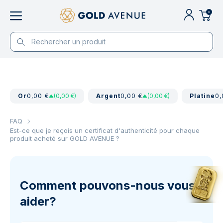
0
Or
0,00 €
(0,00 €)
Argent
0,00 €
(0,00 €)
Platine
0,
FAQ
Est-ce que je reçois un certificat d'authenticité pour chaque
produit acheté sur GOLD AVENUE ?
Comment pouvons-nous vous
aider?