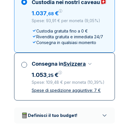
Custodia nei nostri caveau
1
.
037
€
,
68
Spese: 93,91 € per moneta
(
9,05%
)
Custodia gratuita fino a 0 €
Rivendita gratuita e immediata 24/7
Consegna in qualsiasi momento
Consegna in
Svizzera
1
.
053
€
,
25
Spese: 109,48 € per moneta
(
10,39%
)
Spese di spedizione aggiuntive:
7
€
Tutte le tasse incluse
Spedizione assicurata e discreta
Società di trasporto affidabili
Definisci il tuo budget!