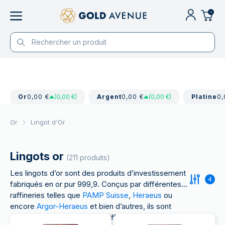
0
Or
0,00 €
(0,00 €)
Argent
0,00 €
(0,00 €)
Platine
0,
Or
Lingot d'Or
Lingots or
(211 produits)
Les lingots d’or sont des produits d’investissement
4
fabriqués en or pur 999,9. Conçus par différentes
raffineries telles que
PAMP Suisse
,
Heraeus
ou
encore
Argor-Heraeus
et bien d’autres, ils sont
disponibles à la vente sous différents