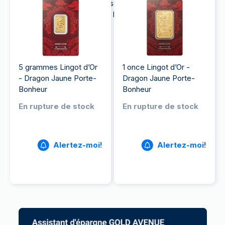
poidspermettant aux investisseurs débutants
comme aguerris d’acheter un lingot d’or à un prix
qui leur convient.
5 grammes Lingot d’Or
1 once Lingot d’Or -
- Dragon Jaune Porte-
Dragon Jaune Porte-
Bonheur
Bonheur
En rupture de stock
En rupture de stock
Alertez-moi!
Alertez-moi!