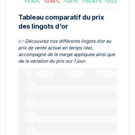
+
4.43
%
-10.68
%
+
29.1
%
+
150.67
%
+
212.57
%
+
65
Tableau comparatif du prix
des lingots d’or
👉
Découvrez nos différents lingots d’or au
prix de vente actuel en temps réel,
accompagné de la marge appliquée ainsi que
de la variation du prix sur 1 jour.