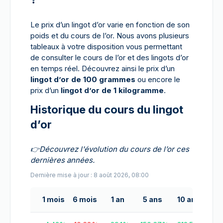
Le prix d’un lingot d’or varie en fonction de son
poids et du cours de l’or. Nous avons plusieurs
tableaux à votre disposition vous permettant
de consulter le cours de l’or et des lingots d’or
en temps réel. Découvrez ainsi le prix d’un
lingot d’or de 100 grammes
ou encore le
prix d’un
lingot d’or de 1 kilogramme
.
Historique du cours du lingot
d’or
👉
Découvrez l'évolution du cours de l’or ces
dernières années.
Dernière mise à jour : 8 août 2026, 08:00
1 mois
6 mois
1 an
5 ans
10 ans
20