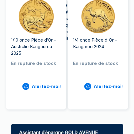
ces pièces uniques de différentes collections vous
permettent d’enrichir votre patrimoine à l’aide
d’actifs ayant une valeur tangible et historique!
Découvrez les facteurs clés qui influencent la
valeur de chacune de ces pièces, et laissez-vous
tenter par l’univers de l’investissement dans l’or
1/10 once Pièce d’Or -
1/4 once Pièce d'Or -
avec GOLD AVENUE.
Australie Kangourou
Kangaroo 2024
2025
En rupture de stock
En rupture de stock
Alertez-moi!
Alertez-moi!