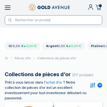
0
Or
0,00 €
(0,00 €)
Argent
0,00 €
(0,00 €)
Platine
0,
Or
Pièces d’or
Collections de pièces d’or
Collections de pièces d’or
(217 produits)
Prêt à vous lancer dans l’
achat d’or
? Notre
16
collection de pièces d’or est un excellent
investissement pour tout investisseur débutant ou
passionné.
Mêlant avec justesse investissement et passion,