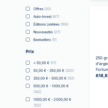
Bitcoin
(
7
)
Offres
(
20
)
Black Flag
(
4
)
Auto-Invest
(
87
)
Britannia
(
38
)
Éditions Limitées
(
169
)
Coca Cola
(
2
)
Nouveautés
(
27
)
Collection Noël
(
12
)
Bestsellers
(
11
)
Crypto
(
1
)
Prix
Lion Tchèque
(
15
)
250 gr
Disney
(
11
)
< 50,00 €
(
17
)
d'arge
Fortu
Diwali
(
7
)
50,00 € - 250,00 €
(
320
)
618,8
Drachmai
(
2
)
250,00 € - 500,00 €
(
121
)
Dragon
(
6
)
500,00 € - 1 000,00 €
(
142
)
Elephant
(
8
)
1 000,00 € - 2 000,00 €
Faucon
(
1
)
(
122
)
Franc a Cheval
(
6
)