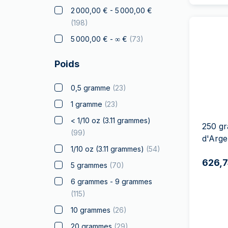
2 000,00 € - 5 000,00 €
Cadeaux & Collections
(
51
)
(
198
)
Or à Offrir
(
14
)
5 000,00 € - ∞ €
(
73
)
Pièces Gradées
(
11
)
Poids
Kangourou
(
26
)
Koala
(
5
)
0,5 gramme
(
23
)
Kookaburra
(
8
)
1 gramme
(
23
)
Krugerrand
(
35
)
< 1/10 oz (3.11 grammes)
250 gr
Monuments du monde
(
13
)
(
99
)
d'Arge
Produits sous Licence
(
23
)
1/10 oz (3.11 grammes)
(
54
)
626,7
Louis d'or
(
4
)
5 grammes
(
70
)
Lunar
(
100
)
6 grammes - 9 grammes
(
115
)
Croix de Malte
(
4
)
10 grammes
(
26
)
Maple Leaf
(
43
)
20 grammes
(
29
)
Mexico Libertad