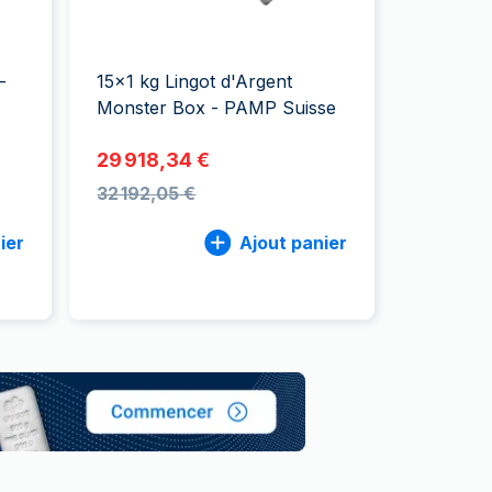
aie d'État italienne
naie d'État italienne
-
15x1 kg Lingot d'Argent
Monster Box - PAMP Suisse
29 918,34 €
32 192,05 €
ier
Ajout panier