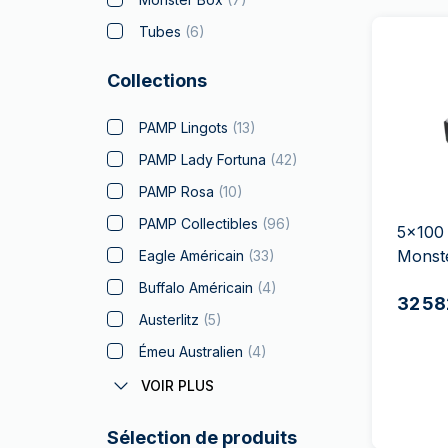
Tubes
(
6
)
Collections
PAMP Lingots
(
13
)
PAMP Lady Fortuna
(
42
)
PAMP Rosa
(
10
)
PAMP Collectibles
(
96
)
5x100 
Monst
Eagle Américain
(
33
)
Buffalo Américain
(
4
)
32 58
Austerlitz
(
5
)
Émeu Australien
(
4
)
Coronas Autrichiens
(
1
)
VOIR PLUS
Batman
(
5
)
Sélection de produits
Big Five
(
8
)