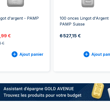
100 grammes
15 kg
Lunar
Maple Leaf
Monn
Mon
250 grammes
Maple Leaf
Panda
1 kg
Napoléon
Philharmonique
ingot d'argent - PAMP
100 onces Lingot d'Argent 
Panda
PAMP Suisse
Philharmonique
,99 €
6 527,15 €
Souverain
1 €
Vreneli
Ajout panier
Ajout pan