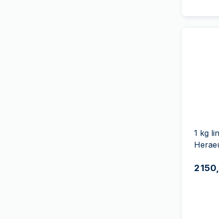
Royal Australian Mint
(
11
)
Royal Canadian Mint
(
54
)
Royal Dutch Mint
(
4
)
The Royal Mint
(
59
)
Royal Mint of Belgium
(
1
)
Monnaie Royale Danoise
(
1
)
Monnaie Royale
d'Espagne
(
9
)
1 kg l
South African Mint
(
44
)
Herae
Swissmint
(
49
)
2 150
T&S
(
24
)
Umicore
(
4
)
US Mint
(
45
)
9Fine Mint
(
40
)