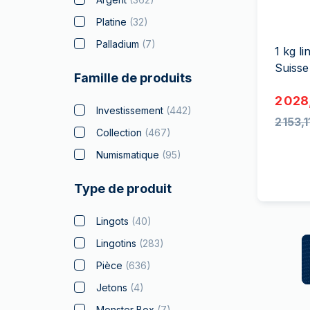
TVA
Parrainez vos
Platine
(
32
)
amis
Palladium
(
7
)
1 kg l
Suisse
Famille de produits
2 028
Investissement
(
442
)
2 153,1
Collection
(
467
)
Numismatique
(
95
)
Type de produit
Lingots
(
40
)
Lingotins
(
283
)
Pièce
(
636
)
Jetons
(
4
)
Monster Box
(
7
)