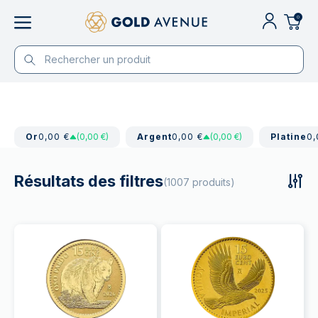
0
Or
0,00 €
(0,00 €)
Argent
0,00 €
(0,00 €)
Platine
0,
Résultats des filtres
(1007 produits)