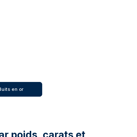
2 €
3 902,07 €
Ajout panier
Ajout panier
duits en or
par poids, carats et