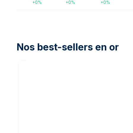
+
0
%
+
0
%
+
0
%
Nos best-sellers en or
20
%
de notre
marge
50 grammes Lingot d'Or -
1 once Lin
PAMP Suisse
Heraeus