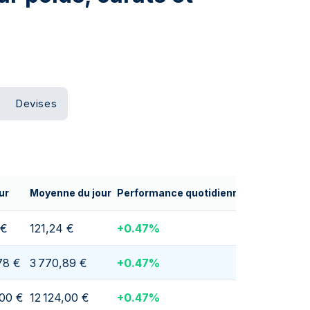
Devises
ur
Moyenne du jour
Performance quotidienne
 €
121,24 €
+
0.47
%
78 €
3 770,89 €
+
0.47
%
,00 €
12 124,00 €
+
0.47
%