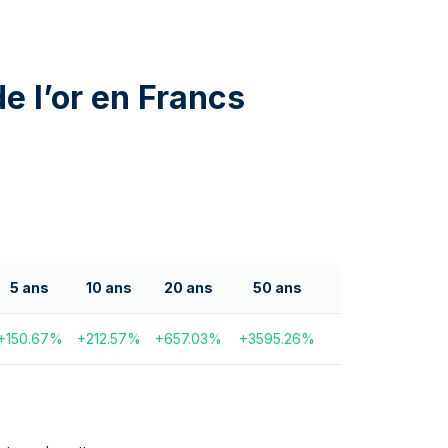
e l’or en Francs
5 ans
10 ans
20 ans
50 ans
+
150.67
%
+
212.57
%
+
657.03
%
+
3595.26
%