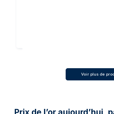
6 204,70 €
3 905,3
6 238,00 €
Ajout panier
Voir plus de pro
Prix de l’or aujourd’hui, 