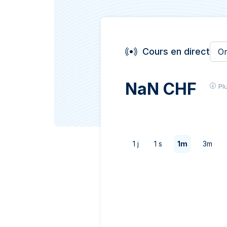
TVA
Parrainez vos
amis
Cours en direct
O
NaN CHF
Pl
1 j
1 s
1m
3m