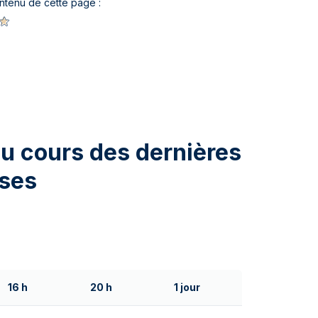
ontenu de cette page :
 au cours des dernières
sses
16 h
20 h
1 jour