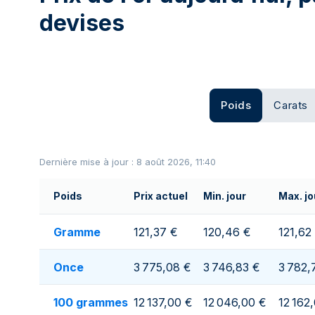
devises
Poids
Carats
Dernière mise à jour : 8 août 2026, 11:40
Poids
Prix actuel
Min. jour
Max. jo
Gramme
121,37 €
120,46 €
121,62
Once
3 775,08 €
3 746,83 €
3 782,
100 grammes
12 137,00 €
12 046,00 €
12 162