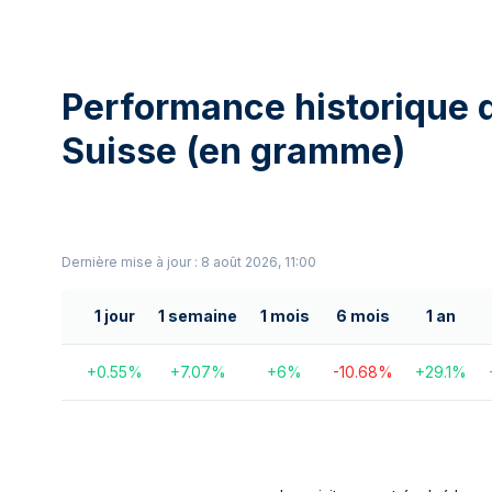
Performance historique d
Suisse (en gramme)
Dernière mise à jour : 8 août 2026, 11:00
1 jour
1 semaine
1 mois
6 mois
1 an
+
0.55
%
+
7.07
%
+
6
%
-10.68
%
+
29.1
%