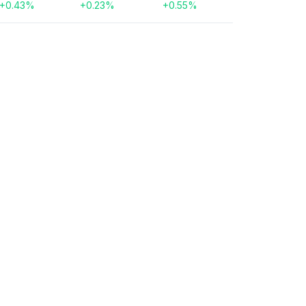
+
0.43
%
+
0.23
%
+
0.55
%
gotin d'Or -
1 once lingotin d'or - Perth
Mint Bouton