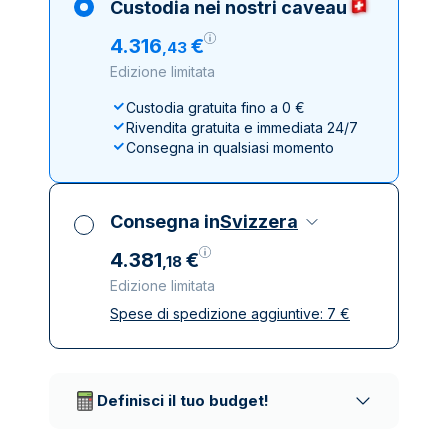
Custodia nei nostri caveau
4
.
316
€
,
43
Edizione limitata
Custodia gratuita fino a 0 €
Rivendita gratuita e immediata 24/7
Consegna in qualsiasi momento
Consegna in
Svizzera
4
.
381
€
,
18
Edizione limitata
Spese di spedizione aggiuntive:
7
€
Tutte le tasse incluse
Spedizione assicurata e discreta
Società di trasporto affidabili
Definisci il tuo budget!