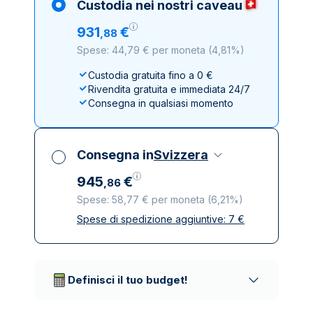
Custodia nei nostri caveau
931
€
,
88
Spese: 44,79 € per moneta
(
4,81%
)
Custodia gratuita fino a 0 €
Rivendita gratuita e immediata 24/7
Consegna in qualsiasi momento
Consegna in
Svizzera
945
€
,
86
Spese: 58,77 € per moneta
(
6,21%
)
Spese di spedizione aggiuntive:
7
€
Tutte le tasse incluse
Spedizione assicurata e discreta
Società di trasporto affidabili
Definisci il tuo budget!