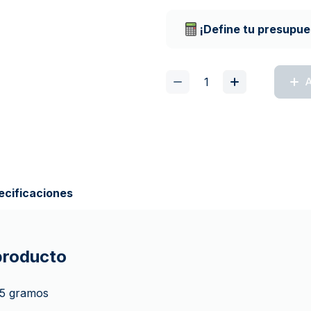
Empresas de repart
¡Define tu presupue
A
ecificaciones
 producto
5 gramos