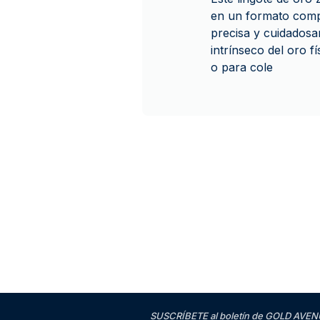
en un formato comp
precisa y cuidadosa
intrínseco del oro f
o para cole
SUSCRÍBETE al boletín de GOLD AVENU