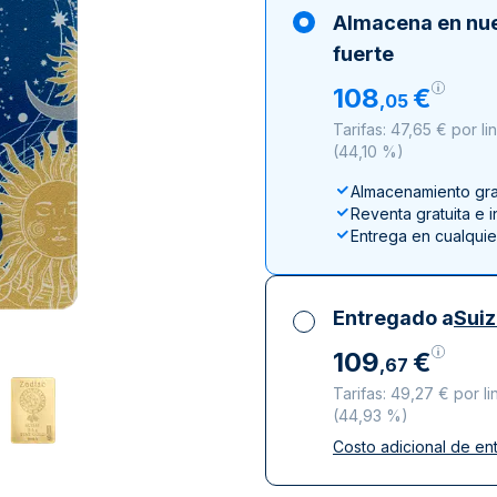
ductos de plata
100 gramos
15 kg
Filarmónica
Lunar
Cas
Sw
Almacena en nu
250 gramos
American Eagle
Arca de Noé
Swi
fuerte
1 kg
Canguro
108
€
,
05
Napoleon
Tarifas: 47,65 € por l
Vreneli
(
44,10 %
)
Lunar
Almacenamiento grat
Reventa gratuita e 
Entrega en cualqui
Entregado a
Sui
109
€
,
67
Tarifas: 49,27 € por 
(
44,93 %
)
Costo adicional de en
Impuestos incluidos
Entrega asegurada 