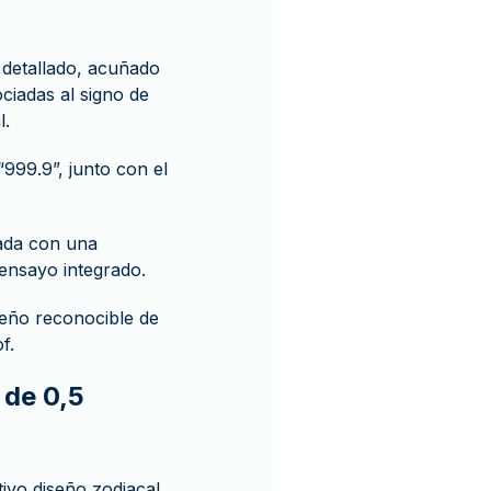
 detallado, acuñado
ociadas al signo de
l.
“999.9”, junto con el
ñada con una
e ensayo integrado.
seño reconocible de
f.
 de 0,5
ivo diseño zodiacal