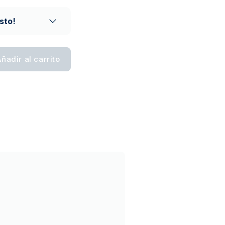
o de confianza
sto!
ñadir al carrito