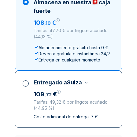
Almacena en nuestra
caja
fuerte
108
€
,
10
Tarifas: 47,70 € por lingote acuñado
(
44,13 %
)
Almacenamiento gratuito hasta 0 €
Reventa gratuita e instantánea 24/7
Entrega en cualquier momento
Entregado a
Suiza
109
€
,
72
Tarifas: 49,32 € por lingote acuñado
(
44,95 %
)
Costo adicional de entrega:
7
€
Impuestos incluidos
Entrega asegurada y discreta
Empresas de reparto de confianza