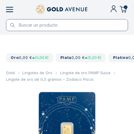
0
Oro
0,00 €
(0,00 €)
Plata
0,00 €
(0,00 €)
Platino
0,
Gold
Lingotes de Oro
Lingote de oro PAMP Suiza
Lingote de oro de 0,5 gramos – Zodiaco Piscis