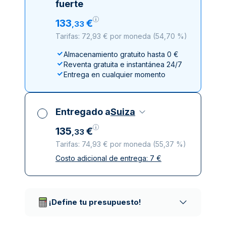
fuerte
133
€
,
33
Tarifas: 72,93 € por moneda
(
54,70 %
)
Almacenamiento gratuito hasta 0 €
Reventa gratuita e instantánea 24/7
Entrega en cualquier momento
Entregado a
Suiza
135
€
,
33
Tarifas: 74,93 € por moneda
(
55,37 %
)
Costo adicional de entrega:
7
€
Impuestos incluidos
Entrega asegurada y discreta
Empresas de reparto de confianza
¡Define tu presupuesto!