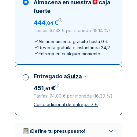
Almacena en nuestra
caja
fuerte
444
€
,
84
Tarifas: 67,33 € por moneda
(
15,14 %
)
Almacenamiento gratuito hasta 0 €
Reventa gratuita e instantánea 24/7
Entrega en cualquier momento
Entregado a
Suiza
451
€
,
51
Tarifas: 74,00 € por moneda
(
16,39 %
)
Costo adicional de entrega:
7
€
Impuestos incluidos
Entrega asegurada y discreta
Empresas de reparto de confianza
¡Define tu presupuesto!