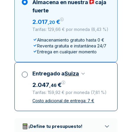
Almacena en nuestra
caja
fuerte
2
.
017
€
,
20
Tarifas: 129,66 € por moneda
(
6,43 %
)
Almacenamiento gratuito hasta 0 €
Reventa gratuita e instantánea 24/7
Entrega en cualquier momento
Entregado a
Suiza
2
.
047
€
,
46
Tarifas: 159,92 € por moneda
(
7,81 %
)
Costo adicional de entrega:
7
€
Impuestos incluidos
Entrega asegurada y discreta
Empresas de reparto de confianza
¡Define tu presupuesto!